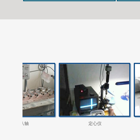
八轴
定心仪