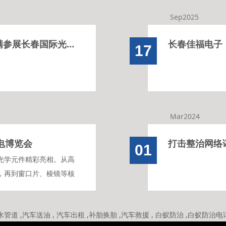
Sep2025
聚光赴约，聚力共赢｜佳福光电子圆满参展长春国际光电博览会
17
Mar2024
电博览会
打击整治网络
01
光学元件精彩亮相。从高
，再到窗口片、棱镜等核
，迅速成为展会焦点。展
期合作的老客户前来交
水管道
,
汽车送油
,
汽车出租
,
补胎换胎
,
汽车救援
,
白蚁防治
,
白蚁防治电
驻足洽谈。来自世界各地