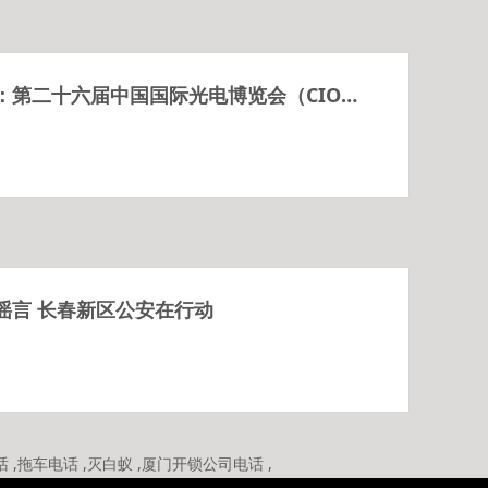
长春佳福电子：第二十六届中国国际光电博览会（CIOE中国光博会）
谣言 长春新区公安在行动
话
,
拖车电话
,
灭白蚁
,
厦门开锁公司电话
,