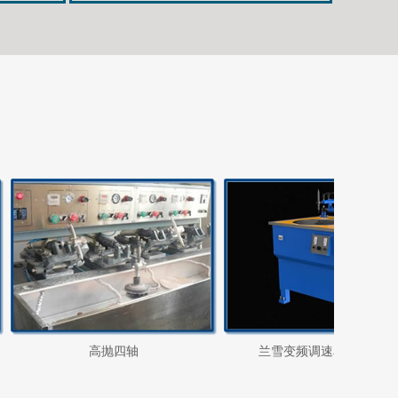
高抛四轴
兰雪变频调速单轴抛光机