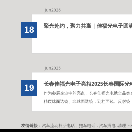
Jun2026
18
Jun2025
长春佳福光电子亮相2025长春国际光
19
作为参展企业中的亮点，长春佳福光电携全品类
精度球面透镜、非球面透镜，到柱面镜、反射镜
心产品，凭借卓越的制造工艺与稳定的产品性能
会期间，展位现场人气爆棚，不仅吸引了众多长
友情链接
：
汽车流动补胎电话
，
拖车电话
,
汽车搭电
,
清理下
流，更迎来了大批行业专业人士及潜在合作伙伴