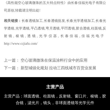
《高性能空心玻璃微珠的五大特点特性》由长春佳福光电子有限公
司原创
,
转载请注明出处
!
相关链接：
长春透镜加工
,
长春透镜批发
,
长春光学透镜加工
,
长春光
学透镜
,
光学透镜
,
平凸透镜
,
弯月透镜
,
平凹透镜
,
胶合透镜
,
柱面镜
,
反
射镜
,
棱镜
,
透镜
,
光学仪器
,
长春佳福
,
佳福光电子
http://www.ccjiafu.com/
上一篇：
空心玻璃微珠在保温涂料行业中的应用
下一篇：
新型城镇化规划 拉动三四线城市百货业发展
主营产品
主营产品：球面透镜、柱面镜，反射镜、窗口片、棱镜，胶
合镜，滤光片，镜头，非球面透镜等光学元件