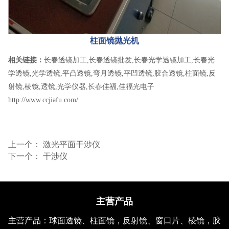
柱面镜抛光机
相关链接：
长春透镜加工
,
长春透镜批发
,
长春光学透镜加工
,
长春光
学透镜
,
光学透镜
,
平凸透镜
,
弯月透镜
,
平凹透镜
,
胶合透镜
,
柱面镜
,
反
射镜
,
棱镜
,
透镜
,
光学仪器
,
长春佳福
,
佳福光电子
http://www.ccjiafu.com/
上一个：
激光平面干涉仪
下一个：
干涉仪
主营产品
主营产品：球面透镜、柱面镜，反射镜、窗口片、棱镜，胶