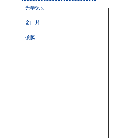
光学镜头
窗口片
镀膜