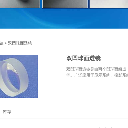
球面透镜
镜
>
双凹球面透镜
双凹球面透镜
双凹球面透镜是由两个凹球面组成
等。广泛应用于显示系统、投影系
库存