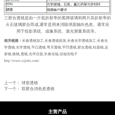
三胶合透镜是由一片低折射率的冕牌玻璃和两片高折射率的
火石玻璃胶合而成,通常是用来消除球面轴向色差。通常应
用于投影系统、成像系统、激光测量系统等。
相关链接：
长春透镜加工
,
长春透镜批发
,
长春光学透镜加工
,
长春光
学透镜
,
光学透镜
,
平凸透镜
,
弯月透镜
,
平凹透镜
,
胶合透镜
,
柱面镜
,
反
射镜
,
棱镜
,
透镜
,
光学仪器
,
长春佳福
,
佳福光电子
http://www.ccjiafu.com/
上一个：
球形透镜
下一个：
双胶合消色差透镜
主营产品