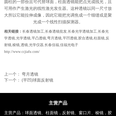
圆柱的一部份且可代替球面，柱面透镜能把点光成线光，且
可用作产生激光的线性激光发生器。这种透镜以同一尺寸放
大所以它能拉伸成像，因此它能把光调焦成一个细缝或是聚
光成一个线性扫描探测器。
相关链接：
长春透镜加工
,
长春透镜批发
,
长春光学透镜加工
,
长春光
学透镜
,
光学透镜
,
平凸透镜
,
弯月透镜
,
平凹透镜
,
胶合透镜
,
柱面镜
,
反
射镜
,
棱镜
,
透镜
,
光学仪器
,
长春佳福
,
佳福光电子
http://www.ccjiafu.com/
上一个：
弯月透镜
下一个：
(平凹)球面反射镜
主营产品
主营产品：球面透镜、柱面镜，反射镜、窗口片、棱镜，胶