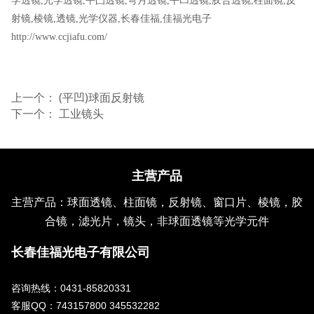
学透镜
,
光学透镜
,
平凸透镜
,
弯月透镜
,
平凹透镜
,
胶合透镜
,
柱面镜
,
反
射镜
,
棱镜
,
透镜
,
光学仪器
,
长春佳福
,
佳福光电子
http://www.ccjiafu.com/
上一个：
(平凹)球面反射镜
下一个：
工业镜头
主营产品
主营产品：球面透镜、柱面镜，反射镜、窗口片、棱镜，胶
合镜，滤光片，镜头，非球面透镜等光学元件
长春佳福光电子有限公司
咨询热线：0431-85820331
客服QQ：743157800 345532282