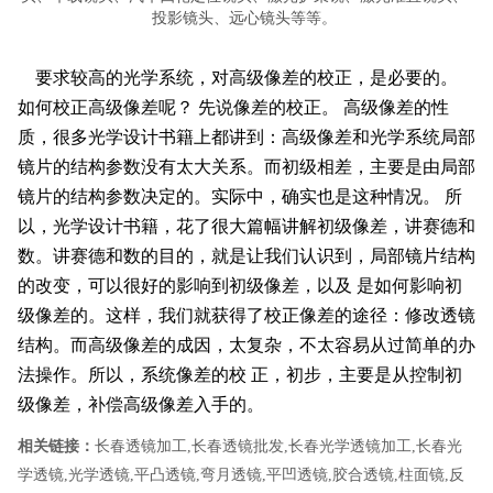
投影镜头、远心镜头等等。
要求较高的光学系统，对高级像差的校正，是必要的。
如何校正高级像差呢？
先说像差的校正。
高级像差的性
质，很多光学设计书籍上都讲到：高级像差和光学系统局部
镜片的结构参数没有太大关系。而初级相差，主要是由局部
镜片的结构参数决定的。实际中，确实也是这种情况。
所
以，光学设计书籍，花了很大篇幅讲解初级像差，讲赛德和
数。讲赛德和数的目的，就是让我们认识到，局部镜片结构
的改变，可以很好的影响到初级像差，以及
是如何影响初
级像差的。这样，我们就获得了校正像差的途径：修改透镜
结构。而高级像差的成因，太复杂，不太容易从过简单的办
法操作。所以，系统像差的校
正，初步，主要是从控制初
级像差，补偿高级像差入手的。
相关链接：
长春透镜加工
,
长春透镜批发
,
长春光学透镜加工
,
长春光
学透镜
,
光学透镜
,
平凸透镜
,
弯月透镜
,
平凹透镜
,
胶合透镜
,
柱面镜
,
反