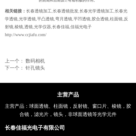
的前期和后期设计有着积极的作用。
相关链接：
长春透镜加工
,
长春透镜批发
,
长春光学透镜加工
,
长春光
学透镜
,
光学透镜
,
平凸透镜
,
弯月透镜
,
平凹透镜
,
胶合透镜
,
柱面镜
,
反
射镜
,
棱镜
,
透镜
,
光学仪器
,
长春佳福
,
佳福光电子
http://www.ccjiafu.com/
上一个：
数码相机
下一个：
针孔镜头
主营产品
主营产品：球面透镜、柱面镜，反射镜、窗口片、棱镜，胶
合镜，滤光片，镜头，非球面透镜等光学元件
长春佳福光电子有限公司