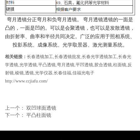
弯月透镜分正弯月和负弯月透镜。 弯月透镜透镜的一面是
凸的，一面是凹的。可以是会聚透镜，也可以是发散透镜，
由折射率、曲率和半径共同决定。广泛的应用于照相系统、
投影系统、成像系统、光学取景器、激光测量系统。
相关链接：
长春透镜加工
,
长春透镜批发
,
长春光学透镜加工
,
长春光
学透镜
,
光学透镜
,
平凸透镜
,
弯月透镜
,
平凹透镜
,
胶合透镜
,
柱面镜
,
反
射镜
,
棱镜
,
透镜
,
光学仪器
,
长春佳福
,
佳福光电子
http://www.ccjiafu.com/
上一个：
双凹球面透镜
下一个：
平凸柱面镜